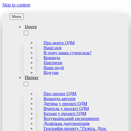
Skip to content
Menu
Центр
Про центр ОДМ
Наші цілі
В чому наша суперсила?
Команда
Партнери
Наші події
Відгуки
Проєкт
Про проєкт ОДМ
Команда авторів
Дитина у проєкті ОДМ
Bчитель у проєкті ОДМ
Батьки у проєкті ОДМ
Всеукраїнський експеримент
Дозвільна документація
Географія проєкту “Освіта. Діти.