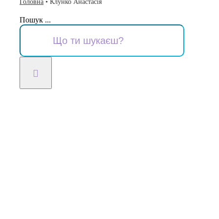
Головна
•
Клунко Анастасія
Пошук ...