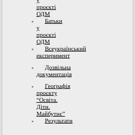
у
проєкті
ОДМ
Батьки
у
проєкті
ОДМ
Всеукраїнський
експеримент
Дозвільна
документація
Географія
проєкту
“Освіта.
Діти.
Майбутнє”
Результати