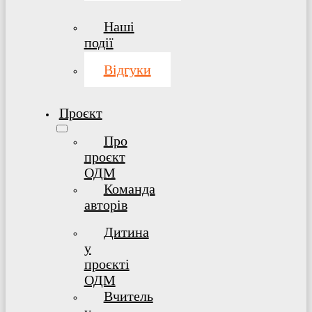
Наші
події
Відгуки
Проєкт
Про
проєкт
ОДМ
Команда
авторів
Дитина
у
проєкті
ОДМ
Bчитель