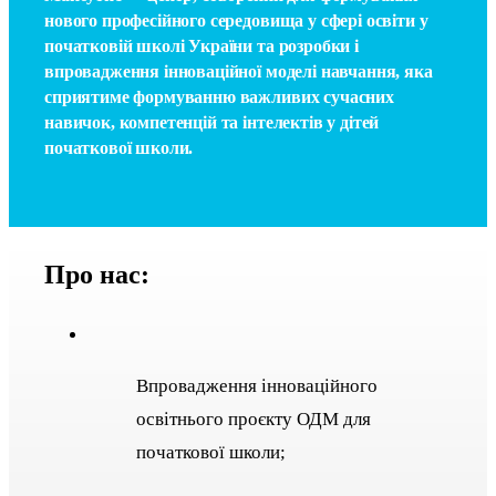
нового професійного середовища у сфері освіти у
початковій школі України та розробки і
впровадження інноваційної моделі навчання, яка
сприятиме формуванню важливих сучасних
навичок, компетенцій та інтелектів у дітей
початкової школи.
Про нас:
Впровадження інноваційного
освітнього проєкту ОДМ для
початкової школи;