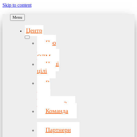
Skip to content
Menu
Центр
Про
центр
ОДМ
Наші
цілі
В
чому
наша
суперсила?
Команда
Партнери