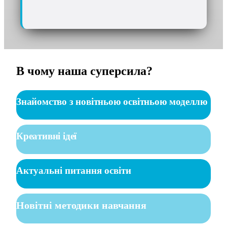
В чому наша суперсила?
Знайомство з новітньою освітньою моделлю
Креативні ідеї
Актуальні питання освіти
Новітні методики навчання