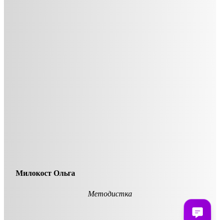
Милокост Ольга
Методистка