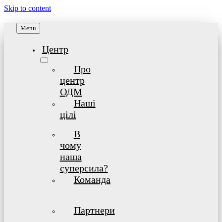
Skip to content
Menu
Центр
Про
центр
ОДМ
Наші
цілі
В
чому
наша
суперсила?
Команда
Партнери