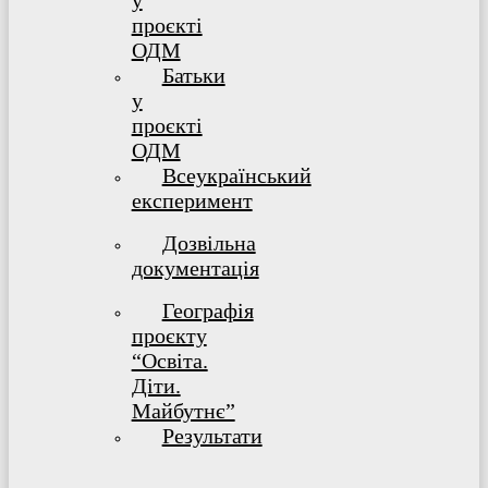
у
проєкті
ОДМ
Батьки
у
проєкті
ОДМ
Всеукраїнський
експеримент
Дозвільна
документація
Географія
проєкту
“Освіта.
Діти.
Майбутнє”
Результати