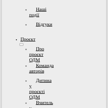
Наші
події
Відгуки
Проєкт
Про
проєкт
ОДМ
Команда
авторів
Дитина
у
проєкті
ОДМ
Bчитель